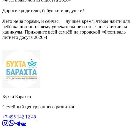
Дорогие родители, бабушки и дедушки!
Лето не за горами, и сейчас — лучшее время, чтобы найти для
ребёнка по-настоящему увлекательное и полезное занятие на
каникулы. Приходите всей семьёй на городской «Фестиваль
летнего досуга 2026»!
В одном месте собирутся лучшие детские центры,
организаторы городских лагерей и творческие студии
городского округа Щёлково.
🗓 Когда: 25 апреля 2026 года
С 13 до 16.00.
📍 Где: ТЦ «Этажи», 3 этаж (зона фудкорта)
🎟 Вход: Свободный и бесплатный для всех гостей!
Бухта Барахта
Что вас ждёт на фестивале:
Семейный центр раннего развития
🔹 Ярмарка летних программ и лагерей. Вы сможете лично
+7 495 142 12 48
пообщаться с руководителями, сравнить условия и выбрать
именно то, что подойдёт вашему ребёнку — будь то городские
интенсивы, спортивные сборы или творческие смены.